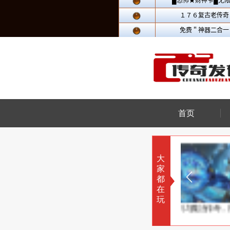
首页
大
家
都
在
玩
百年一遇流星雨
剑与魔法传奇，用剑守护爱人
大唐佣兵传奇