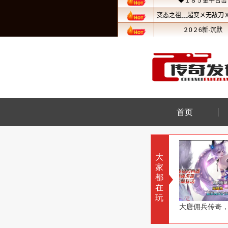
首页
大
家
都
在
玩
百年一遇流星雨
剑与魔法传奇，用剑守护爱人
大唐佣兵传奇