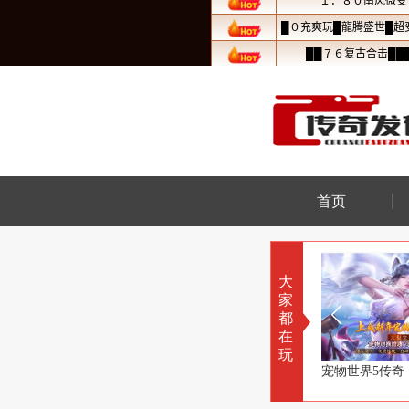
首页
大
家
都
在
玩
为大唐开疆扩土
宠物世界5传奇，来领养宝宝吧
永恒公益传奇