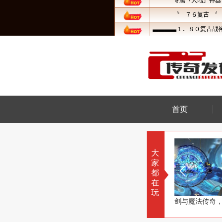
首页
大
家
都
在
玩
一毛不拔有违初心了
流星合击传奇，百年一遇流星雨
剑与魔法传奇