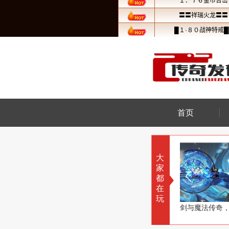
首页
大
家
都
在
玩
一毛不拔有违初心了
流星合击传奇，百年一遇流星雨
剑与魔法传奇