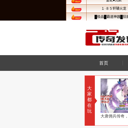
首页
大
家
都
在
玩
用剑守护爱人
大唐佣兵传奇，为大唐开疆扩土
宠物世界5传奇