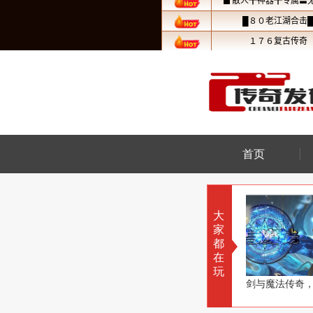
首页
大
家
都
在
玩
一毛不拔有违初心了
流星合击传奇，百年一遇流星雨
剑与魔法传奇